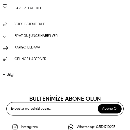
FAVORILERE EKLE
İSTEK LISTEME EKLE
FIYAT DÜŞÜNCE HABER VER
KARGO BEDAVA
GELINCE HABER VER
+ Bilgi
BÜLTENİMİZE ABONE OLUN
Abone Ol
Instagram
Whatsapp: 05521710223