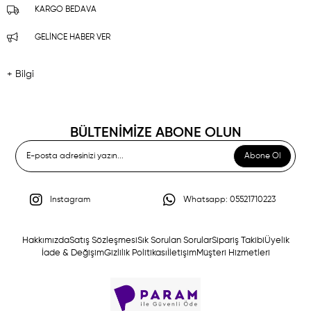
KARGO BEDAVA
GELINCE HABER VER
+ Bilgi
BÜLTENİMİZE ABONE OLUN
Abone Ol
Instagram
Whatsapp: 05521710223
Hakkımızda
Satış Sözleşmesi
Sık Sorulan Sorular
Sipariş Takibi
Üyelik
İade & Değişim
Gizlilik Politikası
İletişim
Müşteri Hizmetleri